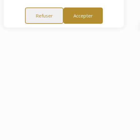
Refuser
Accepter
rit de 60 Jours
Garantie Tranquillité d'Esprit de 60 Jours