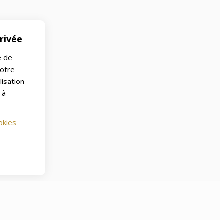
rivée
e de
notre
lisation
 à
okies