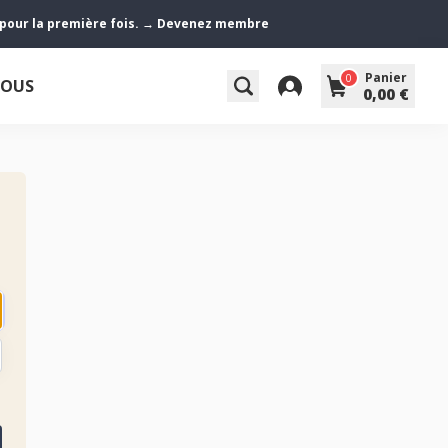
z pour la première fois. → Devenez membre
Panier
0
NOUS
0,00 €