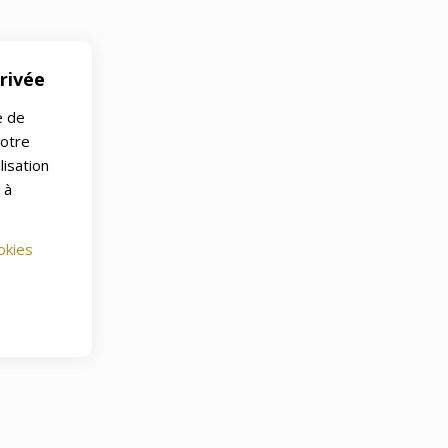
rivée
e de
notre
lisation
 à
okies