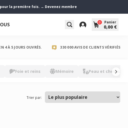
z pour la première fois. → Devenez membre
Panier
0
NOUS
0,00 €
EN 4 À 5 JOURS OUVRÉS.
330 000 AVIS DE CLIENTS VÉRIFIÉS
s
Foie et reins
Mémoire
Peau et cheveux
Trier par: