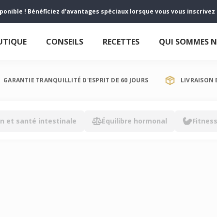
sponible ! Bénéficiez d'avantages spéciaux lorsque vous vous inscrive
UTIQUE
CONSEILS
RECETTES
QUI SOMMES 
GARANTIE TRANQUILLITÉ D'ESPRIT DE 60 JOURS
LIVRAISON 
n et santé intestinale
Équilibre hormonal
Fitnes