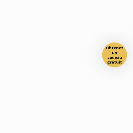
Obtenez
un
cadeau
gratuit