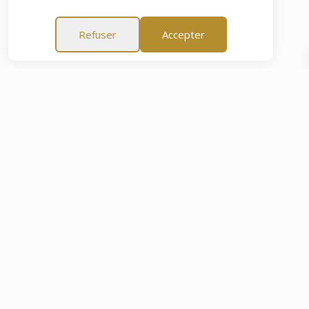
Refuser
Accepter
rit de 60 Jours
Garantie Tranquillité d'Esprit de 60 Jours