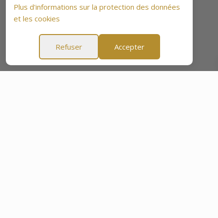
Plus d'informations sur la protection des données
et les cookies
Refuser
Accepter
Jours
Garantie Tranquillité d'Esprit de 60 Jours
Garantie