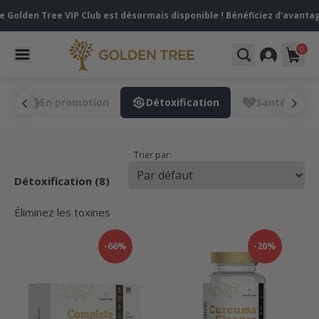
Golden Tree VIP Club est désormais disponible ! Bénéficiez d'avantag
0
s
En promotion
Détoxification
Santé
Trier par:
Détoxification (8)
Éliminez les toxines
-66%
-20%