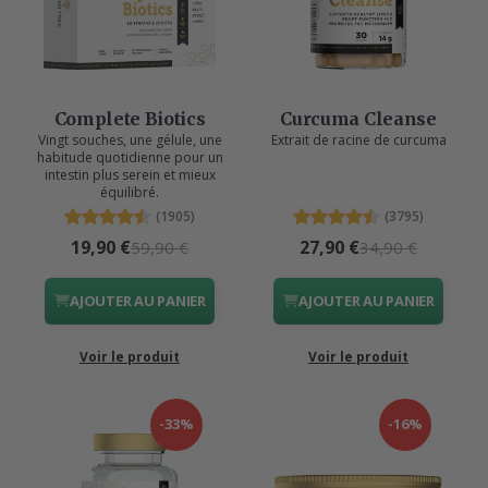
Complete Biotics
Curcuma Cleanse
Vingt souches, une gélule, une
Extrait de racine de curcuma
habitude quotidienne pour un
intestin plus serein et mieux
équilibré.
(1905)
(3795)
19,90 €
27,90 €
59,90 €
34,90 €
AJOUTER AU PANIER
AJOUTER AU PANIER
Voir le produit
Voir le produit
-33%
-16%