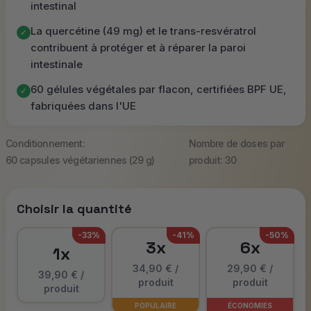
intestinal
La quercétine (49 mg) et le trans-resvératrol
✓
contribuent à protéger et à réparer la paroi
intestinale
60 gélules végétales par flacon, certifiées BPF UE,
✓
fabriquées dans l'UE
Conditionnement:
Nombre de doses par
60 capsules végétariennes (29 g)
produit: 30
Choisir la quantité
-33%
-41%
-50%
3x
6x
1x
34,90 € /
29,90 € /
39,90 € /
produit
produit
produit
POPULAIRE
ÉCONOMIES