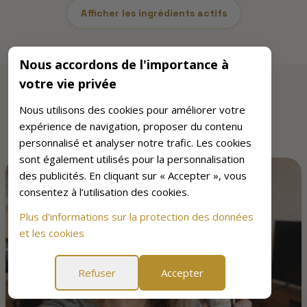
Afficher les ingrédients actifs
Nous accordons de l'importance à
votre vie privée
AVIS VÉRIFIÉS
Nous utilisons des cookies pour améliorer votre
Ce que disent les clients
expérience de navigation, proposer du contenu
personnalisé et analyser notre trafic. Les cookies
sont également utilisés pour la personnalisation
des publicités. En cliquant sur « Accepter », vous
consentez à l’utilisation des cookies.
Plus d'informations sur la protection des données
et les cookies
Refuser
Accepter