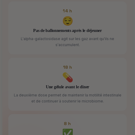
14 h
😌
Pas de ballonnements après le déjeuner
L'alpha-galactosidase agit sur les gaz avant qu'ils ne
s'accumulent.
18 h
💊
Une gélule avant le dîner
La deuxième dose permet de maintenir la motilité intestinale
et de continuer à soutenir le microbiome.
8 h
✅