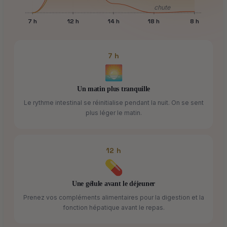
chute
7 h
12 h
14 h
18 h
8 h
7 h
🌅
Un matin plus tranquille
Le rythme intestinal se réinitialise pendant la nuit. On se sent
plus léger le matin.
12 h
💊
Une gélule avant le déjeuner
Prenez vos compléments alimentaires pour la digestion et la
fonction hépatique avant le repas.