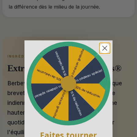
la différence dès le milieu de la journée.
La livraison gratuite
15% de réduction
INGRÉDIENT PRINCIPAL
Extrait phytosomal Berbevis®
Un cadeau spécial
10% de réduction
Berbevis® est un complexe phytosomique
Un cadeau spécial
10% de réduction
La livraison gratuite
breveté à base d'extrait d'épine-vinette
15% de réduction
indienne qui apporte 34 mg de berbérine
hautement biodisponible par portion
quotidienne afin de contribuer à rétablir
l'équilibre du microbiome intestinal.
Faites tourner