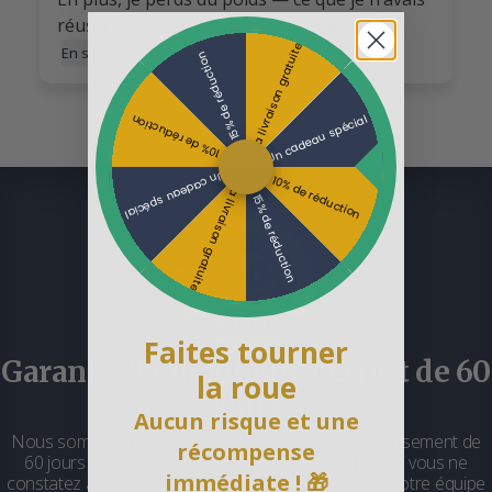
réussi avec aucun autre compléme..."
La livraison gratuite
En savoir plus
15% de réduction
Un cadeau spécial
10% de réduction
Un cadeau spécial
10% de réduction
La livraison gratuite
15% de réduction
Faites tourner
Garantie Tranquillité d'Esprit de 60
la roue
Jours
Aucun risque et une
Nous sommes fiers d'offrir une garantie de remboursement de
récompense
60 jours sur chaque produit Golden Tree acheté. Si vous ne
immédiate ! 🎁
constatez aucun résultat, il vous suffit de contacter notre équipe