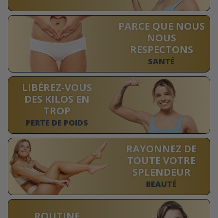
PARCE QUE NOUS
NOUS
RESPECTONS
SANTÉ
LIBÉREZ-VOUS
DES KILOS EN
TROP
PERTE DE POIDS
RAYONNEZ DE
TOUTE VOTRE
SPLENDEUR
BEAUTÉ
ROUTINE