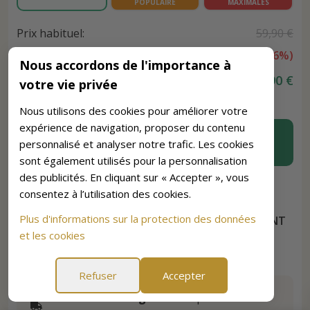
POPULAIRE
MAXIMALES
Prix habituel:
59,90 €
Économie:
-
10,00 €
(
16
%)
Nous accordons de l'importance à
Prix final:
49,90 €
votre vie privée
Nous utilisons des cookies pour améliorer votre
expérience de navigation, proposer du contenu
AJOUTER AU PANIER
personnalisé et analyser notre trafic. Les cookies
sont également utilisés pour la personnalisation
des publicités. En cliquant sur « Accepter », vous
consentez à l’utilisation des cookies.
Plus d'informations sur la protection des données
PLUS DE 100 000 CLIENTS SATISFAITS NOUS FONT
CONFIANCE
et les cookies
4.9/5 (2,431 Avis)
Refuser
Accepter
Frais de livraison gratuits
à partir de