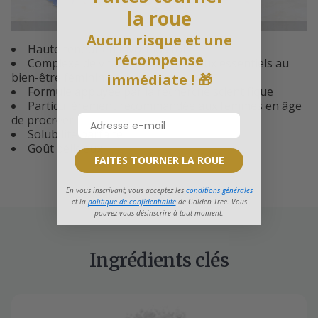
la roue
Aucun risque et une
Haute teneur en myo-inositol
récompense
Complexe de vitamines et minéraux essentiels au
bien-être féminin
immédiate ! 🎁
Formule appuyée par la recherche scientifique
Particulièrement recommandée aux femmes en âge
de procréer
Solubilité parfaite
Goût délicieux
FAITES TOURNER LA ROUE
En vous inscrivant, vous acceptez les
conditions générales
et la
politique de confidentialité
de Golden Tree. Vous
pouvez vous désinscrire à tout moment.
Ingrédients clés