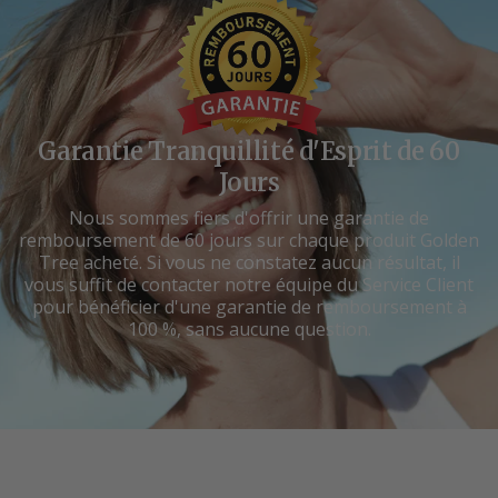
Garantie Tranquillité d'Esprit de 60
Jours
Nous sommes fiers d'offrir une garantie de
remboursement de 60 jours sur chaque produit Golden
Tree acheté. Si vous ne constatez aucun résultat, il
vous suffit de contacter notre équipe du Service Client
pour bénéficier d'une garantie de remboursement à
100 %, sans aucune question.