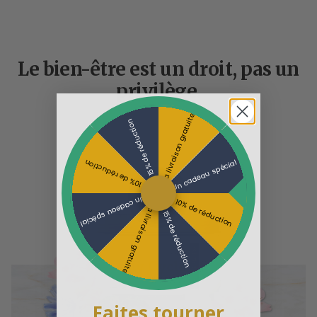
Le bien-être est un droit, pas un
privilège.
La livraison gratuite
15% de réduction
Un cadeau spécial
10% de réduction
Un cadeau spécial
10% de réduction
La livraison gratuite
15% de réduction
Faites tourner