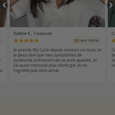
Valérie K., Toulouse
Ca
é
Client Vérifié
Je prends My Cycle depuis environ un mois, et
Ce
je peux dire que mes symptômes de
p
n
syndrome prémenstruel se sont apaisés, et
r
j’ai aussi retrouvé plus d’énergie. Je ne
r
ux
regrette pas mon achat.