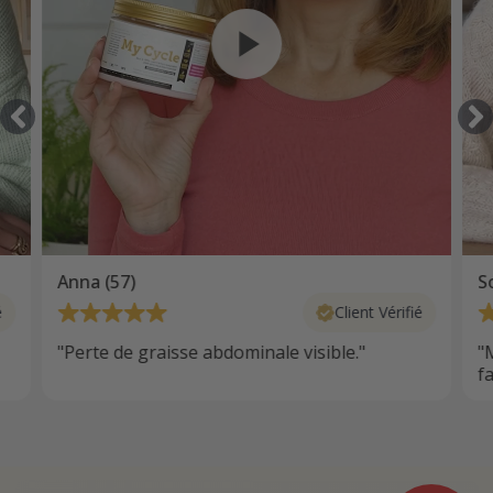
Anna (57)
S
é
Client Vérifié
"Perte de graisse abdominale visible."
"
fa