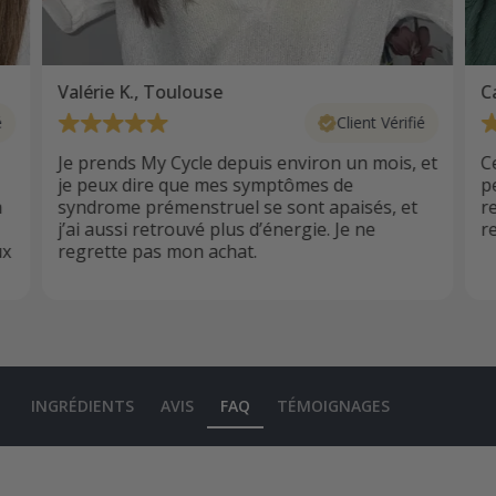
Valérie K., Toulouse
Ca
é
Client Vérifié
Je prends My Cycle depuis environ un mois, et
Ce
je peux dire que mes symptômes de
p
n
syndrome prémenstruel se sont apaisés, et
r
j’ai aussi retrouvé plus d’énergie. Je ne
r
ux
regrette pas mon achat.
INGRÉDIENTS
AVIS
FAQ
TÉMOIGNAGES