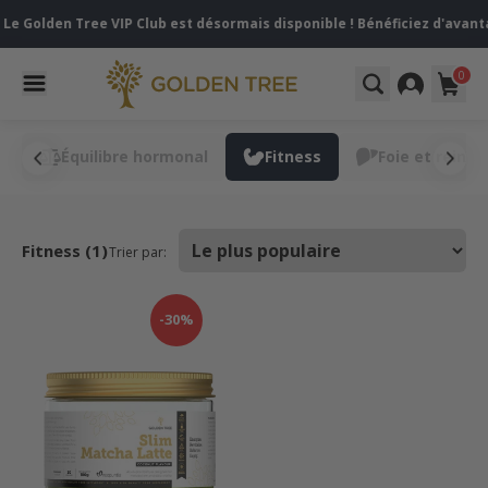
e Golden Tree VIP Club est désormais disponible ! Bénéficiez d'avant
0
e
Équilibre hormonal
Fitness
Foie et reins
Fitness (1)
Trier par:
-30%