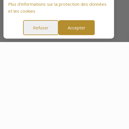
Plus d'informations sur la protection des données
et les cookies
Refuser
Accepter
e 60 Jours
Garantie Tranquillité d'Esprit de 60 Jours
Gar