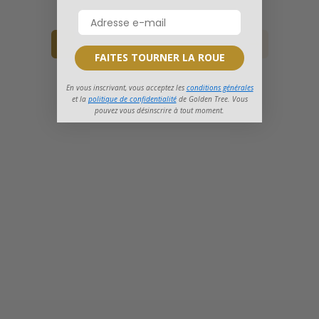
1
2
3
4
5
6
7
8
FAITES TOURNER LA ROUE
En vous inscrivant, vous acceptez les
conditions générales
et la
politique de confidentialité
de Golden Tree. Vous
pouvez vous désinscrire à tout moment.