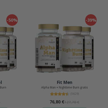
-50%
-39%
l
Fit Men
 Burn
Alpha Man + Nighttime Burn gratis
(5629)
76,80 €
€
127,70 €