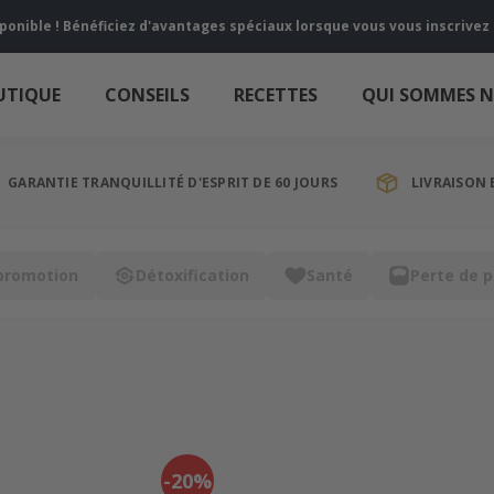
sponible ! Bénéficiez d'avantages spéciaux lorsque vous vous inscrive
UTIQUE
CONSEILS
RECETTES
QUI SOMMES 
GARANTIE TRANQUILLITÉ D'ESPRIT DE 60 JOURS
LIVRAISON 
promotion
Détoxification
Santé
Perte de p
-20%