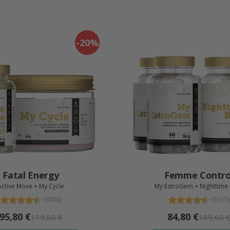
-20%
Fatal Energy
Femme Contro
Active Move + My Cycle
My EstroGem + Nighttime
(3800)
(5515)
95,80 €
84,80 €
119,80 €
169,60 