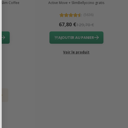
 Slim Coffee
Active Move + SlimBellyccino gratis
(5636)
67,80 €
€
129,70 €
R
AJOUTER AU PANIER
Voir le produit