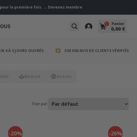
z pour la première fois. → Devenez membre
Panier
0
NOUS
0,00 €
EN 4 À 5 JOURS OUVRÉS.
330 000 AVIS DE CLIENTS VÉRIFIÉS
oids
Beauté
Autres
Trier par:
-20%
-26%