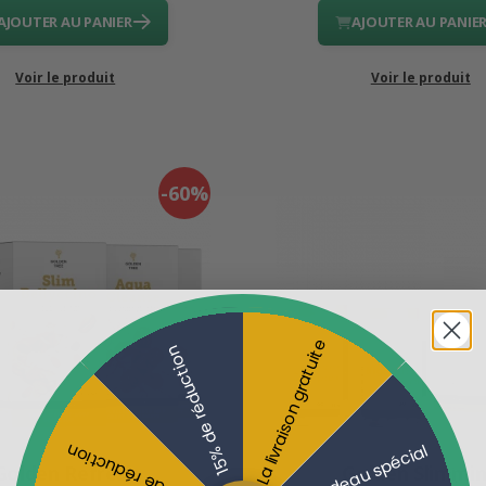
AJOUTER AU PANIER
AJOUTER AU PANIE
Voir le produit
Voir le produit
-60%
La livraison gratuite
15% de réduction
10% de réduction
Un cadeau spécial
Golden Refresh
Golden Slimmi