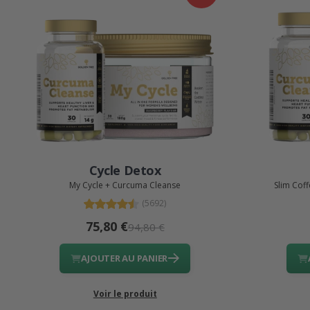
Cycle Detox
My Cycle + Curcuma Cleanse
Slim Cof
(5692)
75,80 €
94,80 €
AJOUTER AU PANIER
Voir le produit