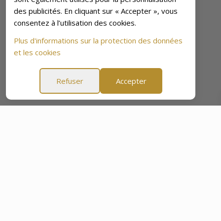
des publicités. En cliquant sur « Accepter », vous
consentez à l’utilisation des cookies.
Plus d'informations sur la protection des données
et les cookies
Refuser
Accepter
urs
Garantie Tranquillité d'Esprit de 60 Jours
Garantie 