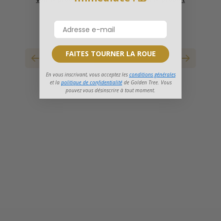
FAITES TOURNER LA ROUE
1
2
3
4
5
6
7
8
En vous inscrivant, vous acceptez les
conditions générales
et la
politique de confidentialité
de Golden Tree. Vous
pouvez vous désinscrire à tout moment.