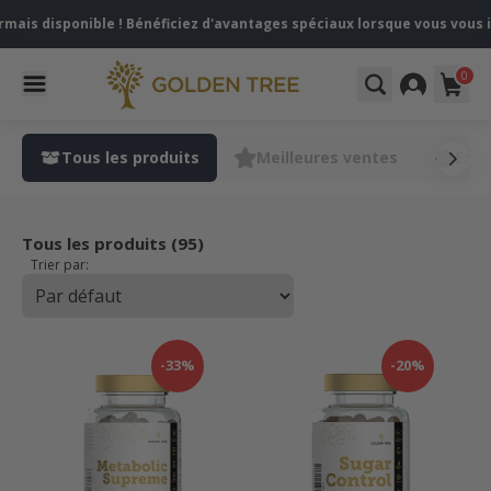
ais disponible ! Bénéficiez d'avantages spéciaux lorsque vous vous in
0
Tous les produits
Meilleures ventes
En p
Tous les produits (95)
Trier par:
-33%
-20%