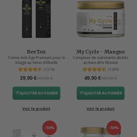
BeeTox
My Cycle - Mangue
Crème Anti-Âge Premium pour le
Complexe de nutriments dédiés
Visage au Venin d’Abeille
au bien-être féminin
(1274)
(1289)
39,90 €
49,90 €
49,90 €
59,90 €
AJOUTER AU PANIER
AJOUTER AU PANIER
Voir le produit
Voir le produit
-50%
-50%