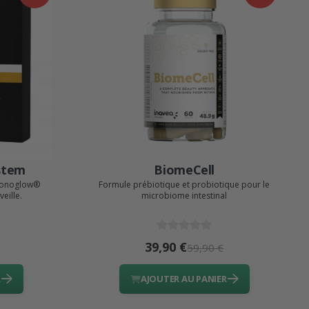
stem
BiomeCell
hronoglow®
Formule prébiotique et probiotique pour le
eille.
microbiome intestinal
39,90 €
59,90 €
R
AJOUTER AU PANIER