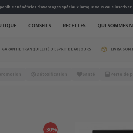
sponible ! Bénéficiez d'avantages spéciaux lorsque vous vous inscrive
UTIQUE
CONSEILS
RECETTES
QUI SOMMES 
GARANTIE TRANQUILLITÉ D'ESPRIT DE 60 JOURS
LIVRAISON 
promotion
Détoxification
Santé
Perte de p
-30%