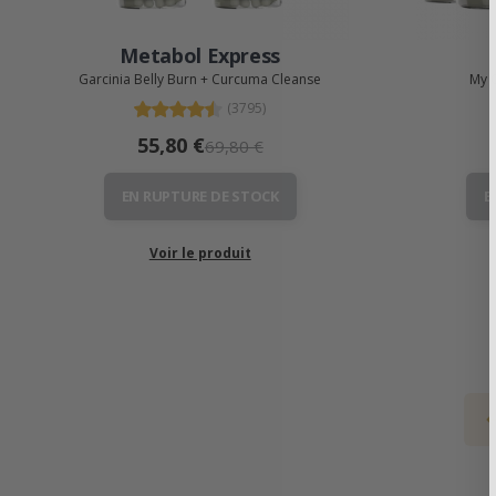
Metabol Express
Garcinia Belly Burn + Curcuma Cleanse
My C
(3795)
55,80 €
69,80 €
EN RUPTURE DE STOCK
E
Voir le produit