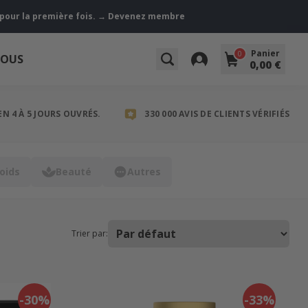
z pour la première fois. → Devenez membre
Panier
0
NOUS
0,00 €
EN 4 À 5 JOURS OUVRÉS.
330 000 AVIS DE CLIENTS VÉRIFIÉS
oids
Beauté
Autres
Trier par:
-30%
-33%