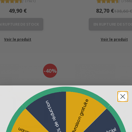
(1921)
(7588)
49,90 €
82,70 €
138,60 
N RUPTURE DE STOCK
EN RUPTURE DE STO
Voir le produit
Voir le produit
-40%
La livraison gratuite
15% de réduction