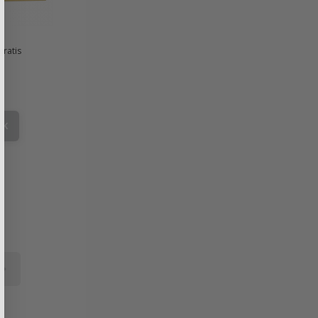
gratis
€
CK