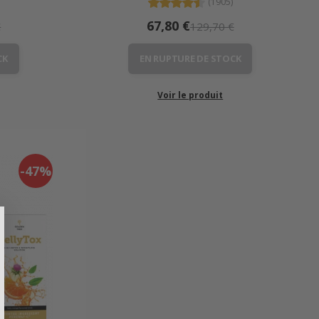
(1905)
67,80 €
€
129,70 €
CK
EN RUPTURE DE STOCK
Voir le produit
-47%