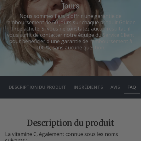
Jours
Nous sommes fiers d'offrir une garantie de
remboursement de 60 jours sur chaque produit Golden
Tree acheté. Si vous ne constatez aucun résultat, il
vous suffit de contacter notre équipe du Service Client
pour bénéficier d'une garantie de remboursement à
100 %, sans aucune question.
DESCRIPTION DU PRODUIT
INGRÉDIENTS
AVIS
FAQ
Description du produit
La vitamine C, également connue sous les noms
suivants :