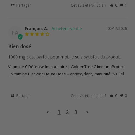
Partager
Cet avis était-il utile ?
0
1
François A.
05/17/2026
FA
Bien dosé
1000 mg c’est parfait pour moi. Je suis satisfait du produit.
Vitamine C Défense Immunitaire | GoldenTree C ImmunoProtect
| Vitamine C et Zinc Haute Dose – Antioxydant, Immunité, 60 Gél.
Partager
Cet avis était-il utile ?
0
0
<
1
2
3
>