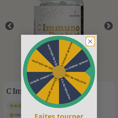
La livraison gratuite
15% de réduction
Un cadeau spécial
10% de réduction
Un cadeau spécial
10% de réduction
La livraison gratuite
15% de réduction
C ImmunoProtect
4.9 / 5.0
Faites tourner
1904 avis vérifiés