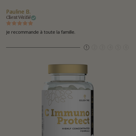
Pauline B.
Mi
Client Vérifié
Cli
Je recommande à toute la famille.
Bo
1
2
3
4
5
6