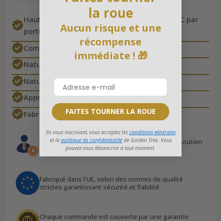
la roue
Haute concentration : 1000 mg de vitamine C par
Aucun risque et une
portion
récompense
Complément alimentaire naturel
immédiate ! 🎁
Naturellement sans gluten
Naturellement sans lactose
Approvisionnement pour 30 jours
FAITES TOURNER LA ROUE
Fabriqué en UE
En vous inscrivant, vous acceptez les
conditions générales
et la
politique de confidentialité
de Golden Tree. Vous
Formule développée par des experts, pour un soutien
pouvez vous désinscrire à tout moment.
quotidien fiable
Fabriqué dans l'UE, selon des normes de qualité
strictes garantissant sécurité et fiabilité
Chaque commande est couverte par une garantie