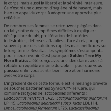
le corps, mais aussi la liberté et la sérénité intérieure.
Ce n’est ni une question d’hygiène ni de hasard, mais
bien un appel du corps à adopter une approche plus
réfléchie.
De nombreuses femmes se retrouvent piégées dans
un labyrinthe de symptômes difficiles à expliquer :
déséquilibre du pH, prolifération de bactéries
indésirables, défenses affaiblies… Face à cela, on opte
souvent pour des solutions rapides mais inefficaces sur
le long terme. Résultat : les symptômes s’estompent…
pour mieux revenir. C’est pourquoi
Golden Tree My
Flora Biotics
a été conçu avec une idée claire : aider à
rétablir un équilibre intime durable — pour que vous
puissiez enfin vous sentir bien, libre et en harmonie
avec votre corps.
L’ingrédient clé de cette formule est le mélange breveté
de souches bactériennes SynForU™-HerCare, qui
combine six types de lactobacilles différents :
Lactobacillus helveticus
LA25,
Lactiplantibacillus plantarum
LP115,
Lactobacillus delbrueckii subsp. lactis
LDL114,
Limosilactobacillus fermentum
LF26,
Lacticaseibacillus