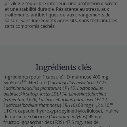
privilégie l’équilibre intérieur, une protection discrète
et une stabilité durable. Résistante au stress, aux
traitements antibiotiques ou aux changements de
saison. Sans ingrédients agressifs, sans tests inutiles,
sans compromis cachés.
Ingrédients clés
Ingrédients (pour 1 capsule) : D-mannose 400 mg,
TM
SynForU
-HerCare (
Lactobacillus helveticus LA25
,
Lactiplantibacillus plantarum LP115, Lactobacillus
delbrueckii subsp. lactis LDL114,
Limosilactobacillus
fermentum LF26, Lacticaseibacillus paracasei LPC12,
Lacticaseibacillus rhamnosus LRH10
) 60 mg (1,2 x 10¹⁰
UFC*), capsule (hydroxypropylméthylcellulose), inuline
de racine de chicorée (
Cichorium intybus
) 45 mg,
fructooligosaccharides (FOS) 47,5 mg, sels de