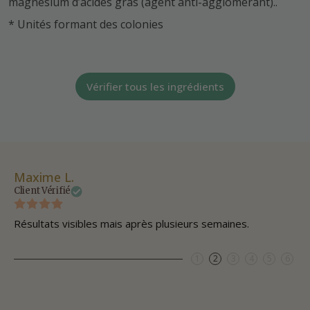
magnésium d’acides gras (agent anti-agglomérant)..
* Unités formant des colonies
Vérifier tous les ingrédients
Maxime L.
Cé
Client Vérifié
Cli
Résultats visibles mais après plusieurs semaines.
Apr
1
2
3
4
5
6