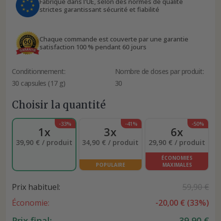
Fabriqué dans l'UE, selon des normes de qualité
strictes garantissant sécurité et fiabilité
Chaque commande est couverte par une garantie
satisfaction 100 % pendant 60 jours
Conditionnement:
Nombre de doses par produit:
30 capsules (17 g)
30
Choisir la quantité
-33%
-41%
-50%
1x
3x
6x
39,90 € / produit
34,90 € / produit
29,90 € / produit
ÉCONOMIES
POPULAIRE
MAXIMALES
Prix habituel:
59,90 €
Économie:
-
20,00 €
(
33
%)
Prix final:
39,90 €