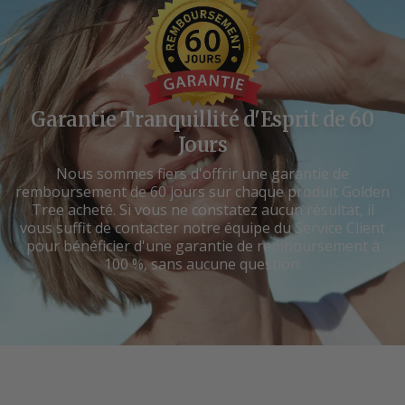
Garantie Tranquillité d'Esprit de 60
Jours
Nous sommes fiers d'offrir une garantie de
remboursement de 60 jours sur chaque produit Golden
Tree acheté. Si vous ne constatez aucun résultat, il
vous suffit de contacter notre équipe du Service Client
pour bénéficier d'une garantie de remboursement à
100 %, sans aucune question.