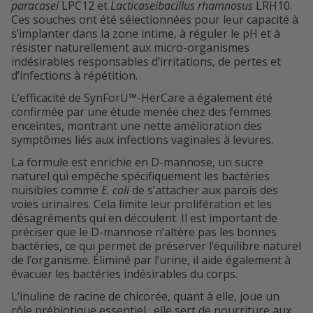
paracasei
LPC12 et
Lacticaseibacillus rhamnosus
LRH10.
Ces souches ont été sélectionnées pour leur capacité à
s’implanter dans la zone intime, à réguler le pH et à
résister naturellement aux micro-organismes
indésirables responsables d’irritations, de pertes et
d’infections à répétition.
L’efficacité de SynForU™-HerCare a également été
confirmée par une étude menée chez des femmes
enceintes, montrant une nette amélioration des
symptômes liés aux infections vaginales à levures.
La formule est enrichie en D-mannose, un sucre
naturel qui empêche spécifiquement les bactéries
nuisibles comme
E. coli
de s’attacher aux parois des
voies urinaires. Cela limite leur prolifération et les
désagréments qui en découlent. Il est important de
préciser que le D-mannose n’altère pas les bonnes
bactéries, ce qui permet de préserver l’équilibre naturel
de l’organisme. Éliminé par l’urine, il aide également à
évacuer les bactéries indésirables du corps.
L’inuline de racine de chicorée, quant à elle, joue un
rôle prébiotique essentiel : elle sert de nourriture aux